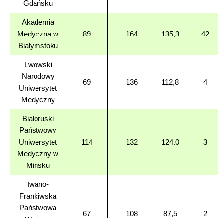
Gdańsku
Akademia
Medyczna w
89
164
135,3
42
Białymstoku
Lwowski
Narodowy
69
136
112,8
4
Uniwersytet
Medyczny
Białoruski
Państwowy
Uniwersytet
114
132
124,0
3
Medyczny w
Mińsku
Iwano-
Frankiwska
Państwowa
67
108
87,5
2