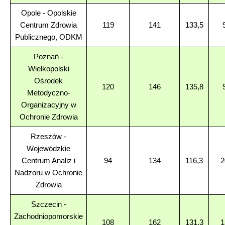
Opole - Opolskie
Centrum Zdrowia
119
141
133,5
Publicznego, ODKM
Poznań -
Wielkopolski
Ośrodek
120
146
135,8
Metodyczno-
Organizacyjny w
Ochronie Zdrowia
Rzeszów -
Wojewódzkie
Centrum Analiz i
94
134
116,3
2
Nadzoru w Ochronie
Zdrowia
Szczecin -
Zachodniopomorskie
108
162
131,3
1