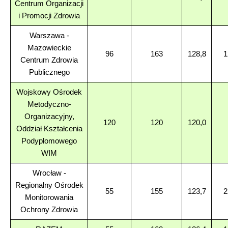
Centrum Organizacji
i Promocji Zdrowia
Warszawa -
Mazowieckie
96
163
128,8
1
Centrum Zdrowia
Publicznego
Wojskowy Ośrodek
Metodyczno-
Organizacyjny,
120
120
120,0
Oddział Kształcenia
Podyplomowego
WIM
Wrocław -
Regionalny Ośrodek
55
155
123,7
2
Monitorowania
Ochrony Zdrowia