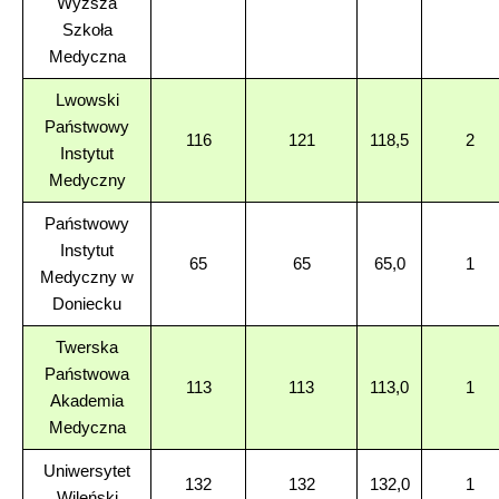
Wyższa
Szkoła
Medyczna
Lwowski
Państwowy
116
121
118,5
2
Instytut
Medyczny
Państwowy
Instytut
65
65
65,0
1
Medyczny w
Doniecku
Twerska
Państwowa
113
113
113,0
1
Akademia
Medyczna
Uniwersytet
132
132
132,0
1
Wileński