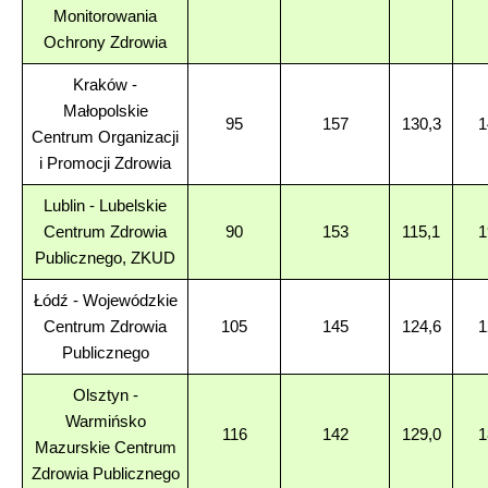
Monitorowania
Ochrony Zdrowia
Kraków -
Małopolskie
95
157
130,3
1
Centrum Organizacji
i Promocji Zdrowia
Lublin - Lubelskie
Centrum Zdrowia
90
153
115,1
1
Publicznego, ZKUD
Łódź - Wojewódzkie
Centrum Zdrowia
105
145
124,6
1
Publicznego
Olsztyn -
Warmińsko
116
142
129,0
1
Mazurskie Centrum
Zdrowia Publicznego