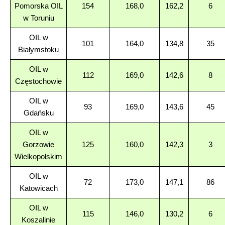
Pomorska OIL
154
168,0
162,2
6
w Toruniu
OIL w
101
164,0
134,8
35
Białymstoku
OIL w
112
169,0
142,6
8
Częstochowie
OIL w
93
169,0
143,6
45
Gdańsku
OIL w
Gorzowie
125
160,0
142,3
3
Wielkopolskim
OIL w
72
173,0
147,1
86
Katowicach
OIL w
115
146,0
130,2
6
Koszalinie