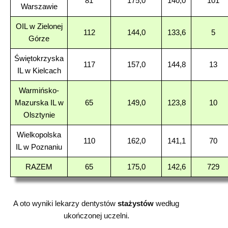
81
175,0
140,0
101
Warszawie
OIL w Zielonej
112
144,0
133,6
5
Górze
Świętokrzyska
117
157,0
144,8
13
IL w Kielcach
Warmińsko-
Mazurska IL w
65
149,0
123,8
10
Olsztynie
Wielkopolska
110
162,0
141,1
70
IL w Poznaniu
RAZEM
65
175,0
142,6
729
A oto wyniki lekarzy dentystów
stażystów
według
ukończonej uczelni.