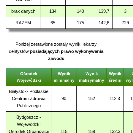
brak danych
134
149
139,7
3
RAZEM
65
175
142,6
729
Poniżej zestawione zostały wyniki lekarzy
dentystów
posiadających prawo wykonywania
zawodu
Ośrodek
Wynik
Wynik
Wynik
Wojewódzki
minimalny
maksymalny
średni
wy
Białystok- Podlaskie
Centrum Zdrowia
90
152
112,3
1
Publicznego
Bydgoszcz -
Wojewódzki
Ośrodek Organizacji
115
158
132,3
1