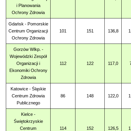
i Planowania
Ochrony Zdrowia
Gdańsk - Pomorskie
Centrum Organizacji
101
151
136,8
1
Ochrony Zdrowia
Gorzów Wlkp. -
Wojewódzki Zespół
Organizacji i
112
122
117,0
Ekonomiki Ochrony
Zdrowia
Katowice - Śląskie
Centrum Zdrowia
86
148
122,0
1
Publicznego
Kielce -
Świętokrzyskie
Centrum
114
152
126,5
1