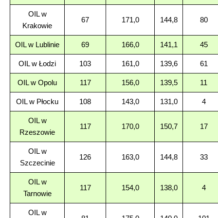
OIL w
67
171,0
144,8
80
Krakowie
OIL w Lublinie
69
166,0
141,1
45
OIL w Łodzi
103
161,0
139,6
61
OIL w Opolu
117
156,0
139,5
11
OIL w Płocku
108
143,0
131,0
4
OIL w
117
170,0
150,7
17
Rzeszowie
OIL w
126
163,0
144,8
33
Szczecinie
OIL w
117
154,0
138,0
4
Tarnowie
OIL w