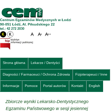
Centrum Egzaminów Medycznych w Łodzi
90-051 Łódź, Al. Piłsudskiego 22
tel.: 42 272 2030
Strona główna
Lekarze / Dentyści
Diagności / Farmaceuci / Ochrona Zdrowia
Fizjoterapeuci / Inne
Informacje
Pomoce
Portal autorów
Kontakt
English
Zbiorcze wyniki Lekarsko-Dentystycznego
Egzaminu Państwowego w sesji jesiennej