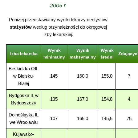
2005 r.
Poniżej przedstawiamy wyniki lekarzy dentystów
stażystów
według przynależności do okręgowej
izby lekarskiej.
Wynik
Wynik
Wynik
Izba lekarska
Zdającyc
minimalny
maksymalny
średni
Beskidzka OIL
w Bielsku-
145
160,0
155,0
7
Białej
Bydgoska IL w
135
167,0
154,8
4
Bydgoszczy
Dolnośląska IL
107
165,0
145,5
75
we Wrocławiu
Kujawsko-