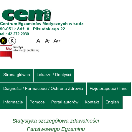
Centrum Egzaminów Medycznych w Łodzi
90-051 Łódź, Al. Piłsudskiego 22
tel.: 42 272 2030
Strona główna
Lekarze / Dentyści
Diagności / Farmaceuci / Ochrona Zdrowia
Fizjoterapeuci / Inne
Informacje
Pomoce
Portal autorów
Kontakt
English
Statystyka szczegółowa zdawalności
Państwowego Egzaminu