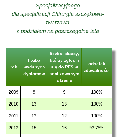
Specjalizacyjnego
dla specjalizacji Chirurgia szczękowo-
twarzowa
z podziałem na poszczególne lata
liczba lekarzy,
liczba
którzy zgłosili
odsetek
rok
wydanych
się do PES w
zdawalności
dyplomów
analizowanym
okresie
2009
9
9
100%
2010
13
13
100%
2011
12
12
100%
2012
15
16
93.75%