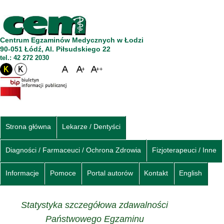
Centrum Egzaminów Medycznych w Łodzi
90-051 Łódź, Al. Piłsudskiego 22
tel.: 42 272 2030
Strona główna
Lekarze / Dentyści
Diagności / Farmaceuci / Ochrona Zdrowia
Fizjoterapeuci / Inne
Informacje
Pomoce
Portal autorów
Kontakt
English
Statystyka szczegółowa zdawalności
Państwowego Egzaminu