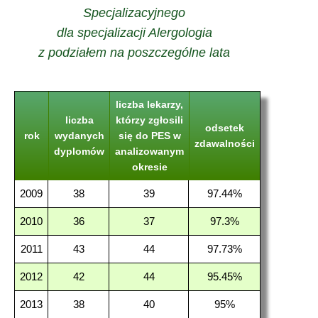
Specjalizacyjnego
dla specjalizacji Alergologia
z podziałem na poszczególne lata
liczba lekarzy,
liczba
którzy zgłosili
odsetek
rok
wydanych
się do PES w
zdawalności
dyplomów
analizowanym
okresie
2009
38
39
97.44%
2010
36
37
97.3%
2011
43
44
97.73%
2012
42
44
95.45%
2013
38
40
95%