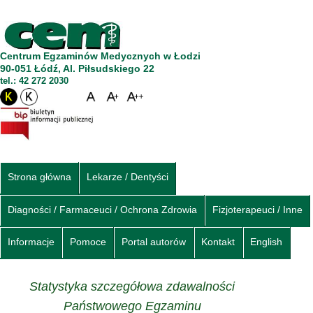
Centrum Egzaminów Medycznych w Łodzi
90-051 Łódź, Al. Piłsudskiego 22
tel.: 42 272 2030
Strona główna
Lekarze / Dentyści
Diagności / Farmaceuci / Ochrona Zdrowia
Fizjoterapeuci / Inne
Informacje
Pomoce
Portal autorów
Kontakt
English
Statystyka szczegółowa zdawalności
Państwowego Egzaminu