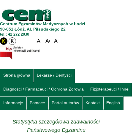
Centrum Egzaminów Medycznych w Łodzi
90-051 Łódź, Al. Piłsudskiego 22
tel.: 42 272 2030
Strona główna
Lekarze / Dentyści
Diagności / Farmaceuci / Ochrona Zdrowia
Fizjoterapeuci / Inne
Informacje
Pomoce
Portal autorów
Kontakt
English
Statystyka szczegółowa zdawalności
Państwowego Egzaminu